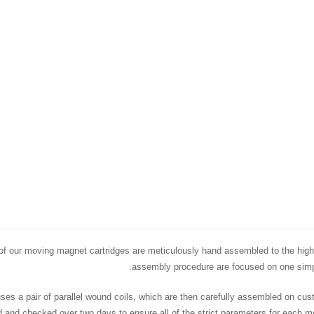
f our moving magnet cartridges are meticulously hand assembled to the highe
assembly procedure are focused on one simpl
es a pair of parallel wound coils, which are then carefully assembled on cust
d and checked over two days to ensure all of the strict parameters for each mod