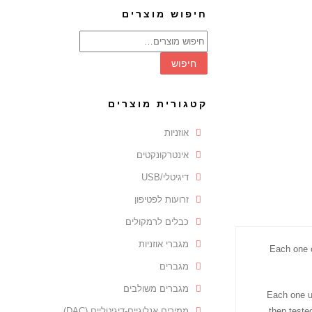
חיפוש מוצרים
חיפוש
עבור:
חיפוש
קטגורית מוצרים
אוזניות
אינטרקונקטים
דיגיטלי/USB
זרועות לפטיפון
כבלים לרמקולים
מגברי אוזניות
Each one o
מגברים
מגברים משולבים
Each one us
then teste
ממירים אנלוגיים-דיגיטליים (DAC)