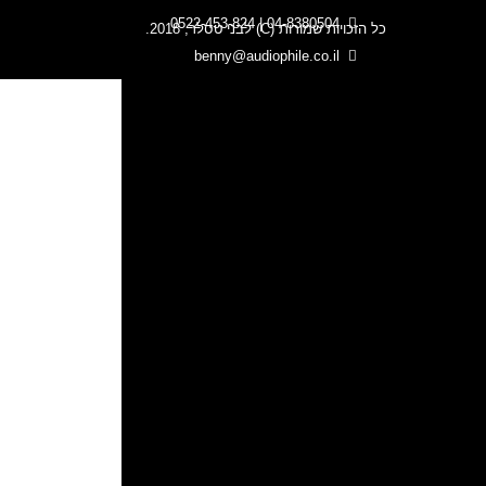
04-8380504 | 0522-453-824
כל הזכויות שמורות (C) לבני טסלר, 2018.
benny@audiophile.co.il