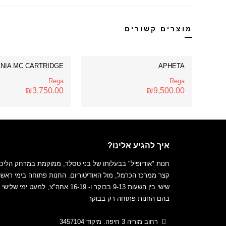
מוצרים קשורים
ANIA MC CARTRIDGE
APHETA
Rega
Rega
₪
3,750.00
₪
9,500.00
איך להגיע אלינו?
חנות "אודיופיל" בבעלותו של בני טסלר, ממוקמת במרחק הליכ
קצר ממרכז הכרמל, מול האודיטוריום. החנות פתוחה בימי ראשון
שישי בין השעות 9-13 בבוקר ו- 16-19 אחה"צ, למעט ימי של
בהם החנות פתוחה רק בבוקר
רחוב מוריה 3 חיפה. מיקוד 3457104