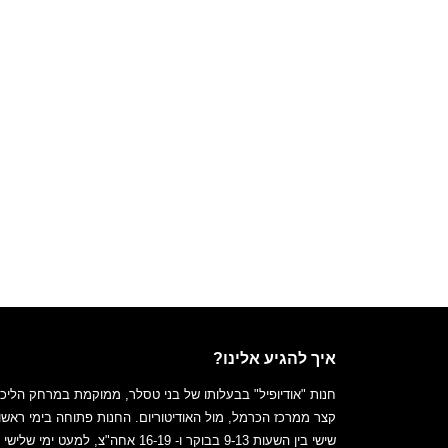
FILTER BY
איך להגיע אלינו?
חנות "אודיופיל" בבעלותו של בני טסלר, ממוקמת במרחק הליכ
(2)
Cambridge Audio
קצר ממרכז הכרמל, מול האודיטוריום. החנות פתוחה בימי ראשון
שישי בין השעות 9-13 בבוקר ו- 16-19 אחה"צ, למעט ימי של