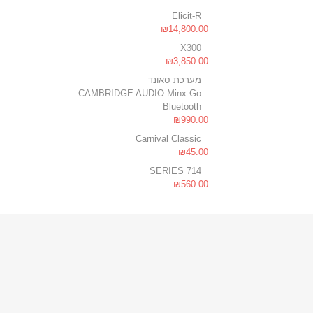
Elicit-R
₪
14,800.00
X300
₪
3,850.00
מערכת סאונד
CAMBRIDGE AUDIO Minx Go
Bluetooth
₪
990.00
Carnival Classic
₪
45.00
714 SERIES
₪
560.00