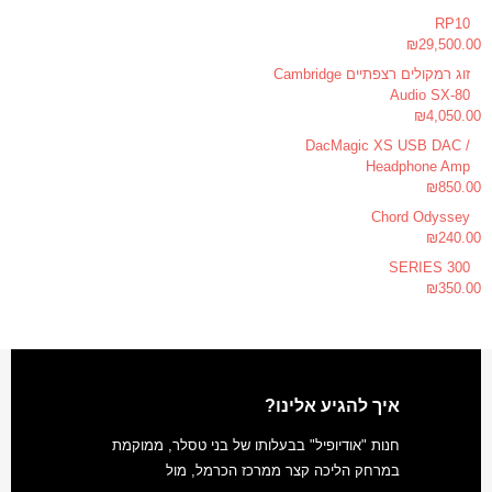
RP10
₪
29,500.00
זוג רמקולים רצפתיים Cambridge
Audio SX-80
₪
4,050.00
DacMagic XS USB DAC /
Headphone Amp
₪
850.00
Chord Odyssey
₪
240.00
300 SERIES
₪
350.00
איך להגיע אלינו?
חנות "אודיופיל" בבעלותו של בני טסלר, ממוקמת
במרחק הליכה קצר ממרכז הכרמל, מול