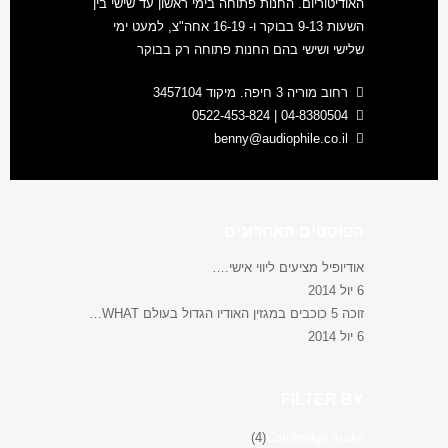
האודיטוריום. החנות פתוחה בימי ראשון עד שישי בין
השעות 9-13 בבוקר ו- 16-19 אחה"צ, למעט ימי
שלישי ושישי בהם החנות פתוחה רק בבוקר
רחוב מוריה 3 חיפה. מיקוד 3457104
04-8380504 | 0522-453-824
benny@audiophile.co.il
הפוסטים האחרונים
אודיופיל מציעים ליווי אישי.…
6 יול 2014
זוכה 5 כוכבים במגזין האודיו הגדול בעולם WHAT…
6 יול 2014
FILTER BY
(4)
Cambridge Audio