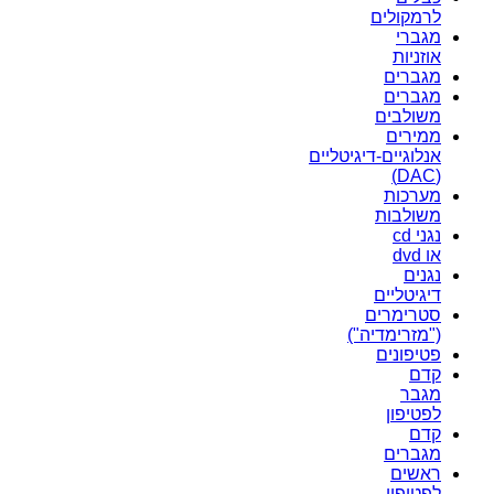
לרמקולים
מגברי
אוזניות
מגברים
מגברים
משולבים
ממירים
אנלוגיים-דיגיטליים
(DAC)
מערכות
משולבות
נגני cd
או dvd
נגנים
דיגיטליים
סטרימרים
("מזרימדיה")
פטיפונים
קדם
מגבר
לפטיפון
קדם
מגברים
ראשים
לפטיפון