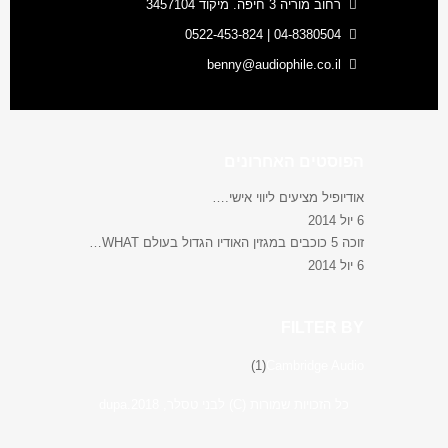
רחוב מוריה 3 חיפה. מיקוד 3457104
04-8380504 | 0522-453-824
benny@audiophile.co.il
הפוסטים האחרונים
אודיופיל מציעים ליווי אישי.…
6 יול 2014
זוכה 5 כוכבים במגזין האודיו הגדול בעולם WHAT…
6 יול 2014
FILTER BY
(1)
Cambridge Audio
כל הזכויות שמורות (C) לבני טסלר, 2018.dupa