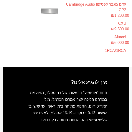
קדם מגבר לפטיפון Cambridge Audio
CP2
₪
1,200.00
CXU
₪
9,500.00
Alumni
₪
6,000.00
1RCA/1RCA
איך להגיע אלינו?
חנות "אודיופיל" בבעלותו של בני טסלר, ממוקמת
במרחק הליכה קצר ממרכז הכרמל, מול
האודיטוריום. החנות פתוחה בימי ראשון עד שישי בין
השעות 9-13 בבוקר ו- 16-19 אחה"צ, למעט ימי
שלישי ושישי בהם החנות פתוחה רק בבוקר