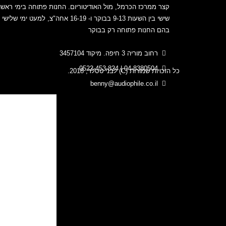
קצר ממרכז הכרמל, מול האודיטוריום. החנות פתוחה בימי ראשון
(2)
Lehman Audio
שישי בין השעות 9-13 בבוקר ו- 16-19 אחה"צ, למעט ימי של
(1)
Rega
בהם החנות פתוחה רק בבוקר
רחוב מוריה 3 חיפה. מיקוד 3457104
04-8380504 | 0522-453-824
כל הזכויות שמורות (C) לבני טסלר, 2018.
benny@audiophile.co.il