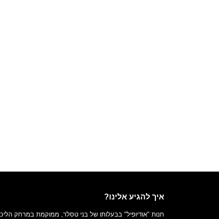
FILTER BY
איך להגיע אלינו?
חנות "אודיופיל" בבעלותו של בני טסלר, ממוקמת במרחק הליכ
(1)
Cambridge Audio