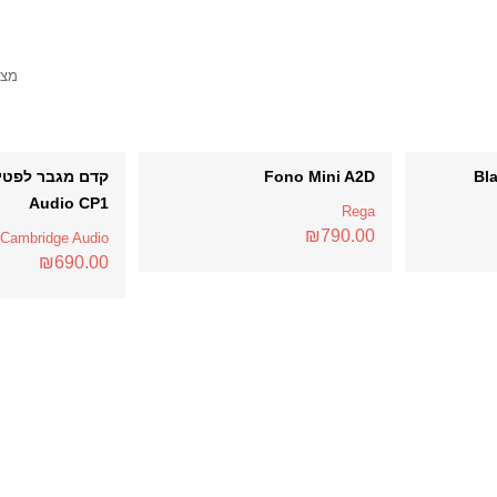
מציג 
Fono Mini A2D
Bl
Audio CP1
Rega
₪
790.00
Cambridge Audio
₪
690.00