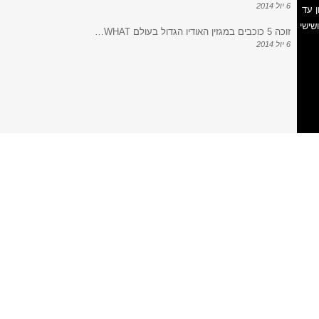
6 יול 2014
 עד
ישי ושישי
זוכה 5 כוכבים במגזין האודיו הגדול בעולם WHAT…
6 יול 2014