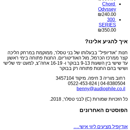
Chord
Odyssey
₪
240.00
300
SERIES
₪
350.00
איך להגיע אלינו?
חנות "אודיופיל" בבעלותו של בני טסלר, ממוקמת במרחק הליכה
קצר ממרכז הכרמל, מול האודיטוריום. החנות פתוחה בימי ראשון
עד שישי בין השעות 9-13 בבוקר ו- 16-19 אחה"צ, למעט ימי שלישי
ושישי בהם החנות פתוחה רק בבוקר
רחוב מוריה 3 חיפה. מיקוד 3457104
04-8380504 | 0522-453-824
benny@audiophile.co.il
כל הזכויות שמורות (C) לבני טסלר, 2018.
הפוסטים האחרונים
אודיופיל מציעים ליווי אישי.…