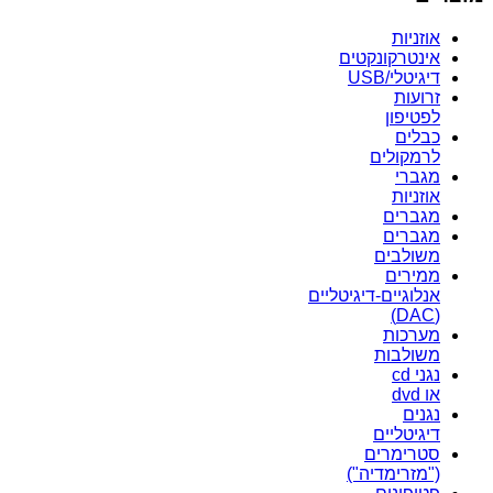
אוזניות
אינטרקונקטים
דיגיטלי/USB
זרועות
לפטיפון
כבלים
לרמקולים
מגברי
אוזניות
מגברים
מגברים
משולבים
ממירים
אנלוגיים-דיגיטליים
(DAC)
מערכות
משולבות
נגני cd
או dvd
נגנים
דיגיטליים
סטרימרים
("מזרימדיה")