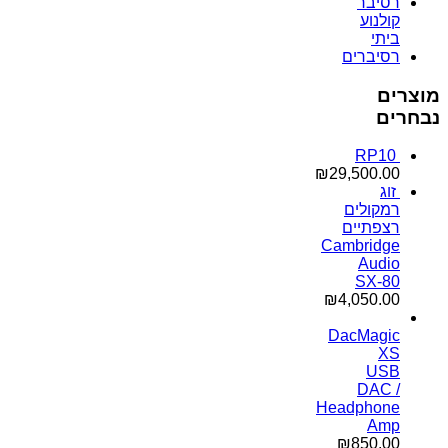
רסיבר
קולנוע
ביתי
רסיברים
מוצרים
נבחרים
RP10
₪
29,500.00
זוג
רמקולים
רצפתיים
Cambridge
Audio
SX-80
₪
4,050.00
DacMagic
XS
USB
DAC /
Headphone
Amp
₪
850.00