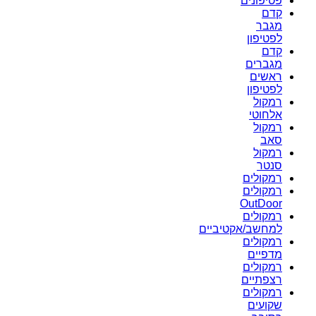
פטיפונים
קדם
מגבר
לפטיפון
קדם
מגברים
ראשים
לפטיפון
רמקול
אלחוטי
רמקול
סאב
רמקול
סנטר
רמקולים
רמקולים
OutDoor
רמקולים
למחשב/אקטיביים
רמקולים
מדפיים
רמקולים
רצפתיים
רמקולים
שקועים