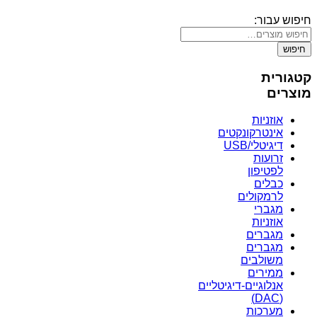
חיפוש עבור:
חיפוש
קטגורית
מוצרים
אוזניות
אינטרקונקטים
דיגיטלי/USB
זרועות
לפטיפון
כבלים
לרמקולים
מגברי
אוזניות
מגברים
מגברים
משולבים
ממירים
אנלוגיים-דיגיטליים
(DAC)
מערכות