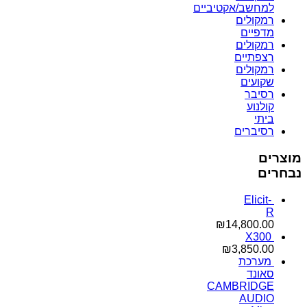
למחשב/אקטיביים
רמקולים
מדפיים
רמקולים
רצפתיים
רמקולים
שקועים
רסיבר
קולנוע
ביתי
רסיברים
מוצרים
נבחרים
Elicit-
R
₪
14,800.00
X300
₪
3,850.00
מערכת
סאונד
CAMBRIDGE
AUDIO