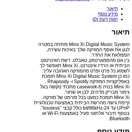
תיאור
מידע נוסף
חוות דעת (0)
תיאור
Minx Xi Digital Music System פותחה במטרה
לנגן את אוסף המוזיקה שלך באיכות עשירה,
הממלאת את החדר.
בין אם מהסמארטפון, טאבלט, רשת האינרטנט
הביתית או הרדיו אינטרנט, Minx Xi תאפשר לך
לשמוע כל פרט ופרט מהמוזיקה האהובה עליך.
כמו כן Minx Xi Digital Music System תומכת
באפליקציות המוזיקה Spotify ו- Rhapsody .
Minx Xi בנויה מ-casework מתכתי נוקשה בעל
גימור מבריק מדהים, לבן או שחור.
Minx Xi תומכת כמעט בכל פורמט של מוזיקה.
קיימת גישה מהרשת הביתית באמצעות טכנולוגיית
UPnP עד 24-bit/96kHz כולל קבצי "lossless".
בנוסף חיבור אלחוטי פעיל באמצעות Wi-Fi או
Bluetooth.
מידע נוסף