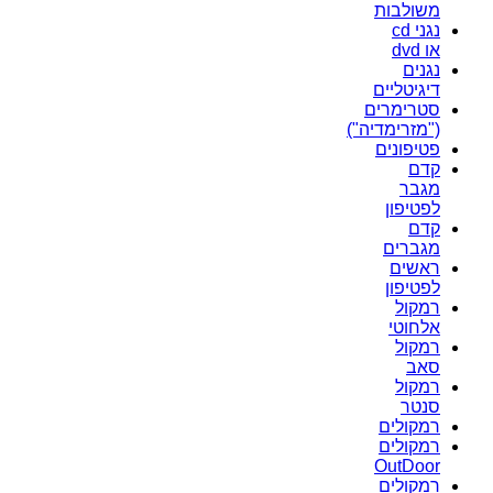
משולבות
נגני cd
או dvd
נגנים
דיגיטליים
סטרימרים
("מזרימדיה")
פטיפונים
קדם
מגבר
לפטיפון
קדם
מגברים
ראשים
לפטיפון
רמקול
אלחוטי
רמקול
סאב
רמקול
סנטר
רמקולים
רמקולים
OutDoor
רמקולים