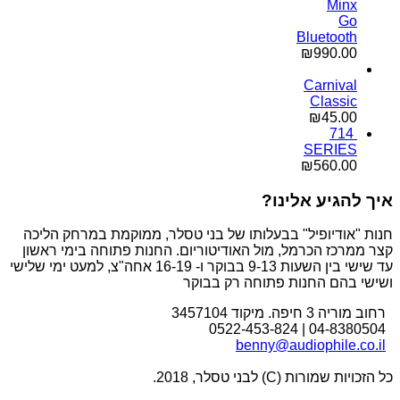
Minx
Go
Bluetooth
₪
990.00
Carnival
Classic
₪
45.00
714
SERIES
₪
560.00
איך להגיע אלינו?
חנות "אודיופיל" בבעלותו של בני טסלר, ממוקמת במרחק הליכה
קצר ממרכז הכרמל, מול האודיטוריום. החנות פתוחה בימי ראשון
עד שישי בין השעות 9-13 בבוקר ו- 16-19 אחה"צ, למעט ימי שלישי
ושישי בהם החנות פתוחה רק בבוקר
רחוב מוריה 3 חיפה. מיקוד 3457104
04-8380504 | 0522-453-824
benny@audiophile.co.il
כל הזכויות שמורות (C) לבני טסלר, 2018.