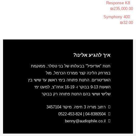
Response K8
₪
235,000.00
Symphony 400
₪
32.00
איך להגיע אלינו?
חנות "אודיופיל" בבעלותו של בני טסלר, ממוקמת
במרחק הליכה קצר ממרכז הכרמל, מול
האודיטוריום. החנות פתוחה בימי ראשון עד שישי בין
השעות 9-13 בבוקר ו- 16-19 אחה"צ, למעט ימי
שלישי ושישי בהם החנות פתוחה רק בבוקר
רחוב מוריה 3 חיפה. מיקוד 3457104
04-8380504 | 0522-453-824
benny@audiophile.co.il