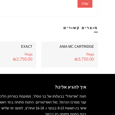
מוצרים קשורים
EXACT
ANIA MC CARTRIDGE
Rega
Rega
₪
2,750.00
₪
3,750.00
איך להגיע אלינו?
חנות "אודיופיל" בבעלותו של בני טסלר, ממוקמת במרחק הליכ
קצר ממרכז הכרמל, מול האודיטוריום. החנות פתוחה בימי ראשון
שישי בין השעות 9-13 בבוקר ו- 16-19 אחה"צ, למעט ימי של
בהם החנות פתוחה רק בבוקר