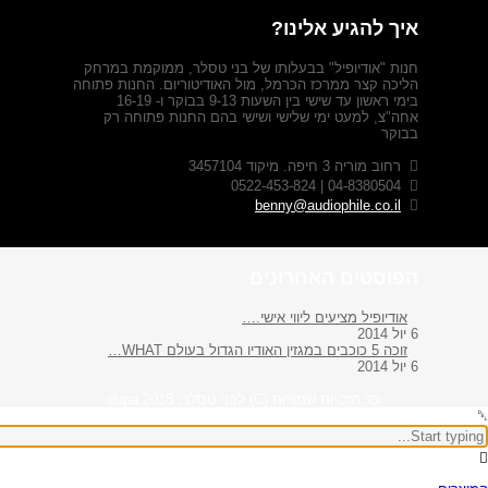
איך להגיע אלינו?
חנות "אודיופיל" בבעלותו של בני טסלר, ממוקמת במרחק
הליכה קצר ממרכז הכרמל, מול האודיטוריום. החנות פתוחה
בימי ראשון עד שישי בין השעות 9-13 בבוקר ו- 16-19
אחה"צ, למעט ימי שלישי ושישי בהם החנות פתוחה רק
בבוקר
רחוב מוריה 3 חיפה. מיקוד 3457104
04-8380504 | 0522-453-824
benny@audiophile.co.il
הפוסטים האחרונים
אודיופיל מציעים ליווי אישי.…
6 יול 2014
זוכה 5 כוכבים במגזין האודיו הגדול בעולם WHAT…
6 יול 2014
כל הזכויות שמורות (C) לבני טסלר, 2018.dupa